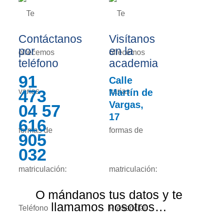
Contáctanos
Visítanos
por
en la
teléfono
academia
91
Calle
473
Martín de
Vargas,
04 57
17
616
905
032
O mándanos tus datos y te
llamamos nosotros…